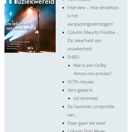
Interview – Hoe eindeloos
is het
aanpassingsvermogen?
Column Maurits Fondse –
De zekerheid van
onzekerheid
EHBO
Wat is een Dolby
Atmos-mix precies?
VCTN-nieuws
Vers geperst
cd-recensies
De favoriete compositie
van…
Daar gaan we weer
Column Stan Rijven