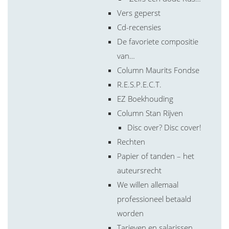
Vers geperst
Cd-recensies
De favoriete compositie
van…
Column Maurits Fondse
R.E.S.P.E.C.T.
EZ Boekhouding
Column Stan Rijven
Disc over? Disc cover!
Rechten
Papier of tanden – het
auteursrecht
We willen allemaal
professioneel betaald
worden
Tarieven en salarissen