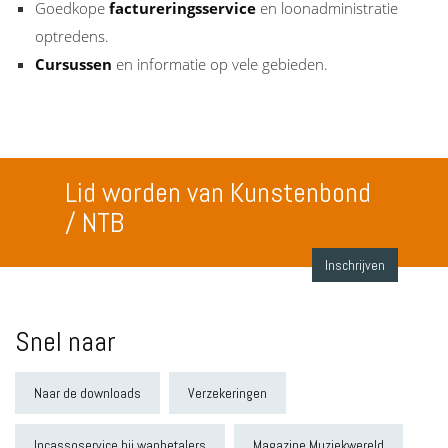
Goedkope
factureringsservice
en loonadministratie
optredens.
Cursussen
en informatie op vele gebieden.
Lid worden van Kunstenbond
/ NTB
Inschrijven
Snel naar
Naar de downloads
Verzekeringen
Incassoservice bij wanbetalers
Magazine Muziekwereld