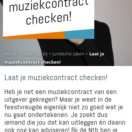
muziekcontract
checken!
Home
>
Onze hulp bij
>
Juridische zaken
>
Laat je
muziekcontract checken!
Laat je muziekcontract checken!
Heb je net een muziekcontract van een
uitgever gekregen? Maar je weet in de
feestvreugde eigenlijk niet zo goed wat je
nu gaat ondertekenen. Je zoekt dus
iemand die jou dat kan uitleggen én daarin
ook nog kan adviseren! Bij de Ntb ben je