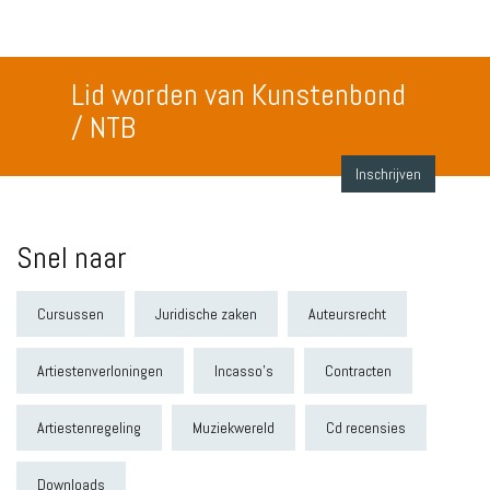
Lid worden van Kunstenbond
/ NTB
Inschrijven
Snel naar
Cursussen
Juridische zaken
Auteursrecht
Artiestenverloningen
Incasso's
Contracten
Artiestenregeling
Muziekwereld
Cd recensies
Downloads