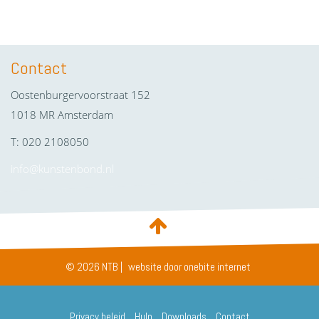
Contact
Oostenburgervoorstraat 152
1018 MR Amsterdam
T: 020 2108050
info@kunstenbond.nl
© 2026 NTB |
website door onebite internet
Privacy beleid
Hulp
Downloads
Contact