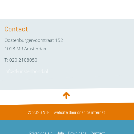
Contact
Oostenburgervoorstraat 152
1018 MR Amsterdam
T: 020 2108050
info@kunstenbond.nl
© 2026 NTB |
website door onebite internet
Privacy beleid
Hulp
Downloads
Contact