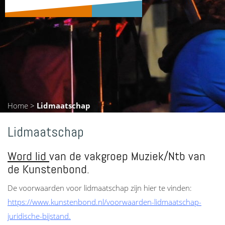
Home
>
Lidmaatschap
Lidmaatschap
Word lid
van de vakgroep Muziek/Ntb van
de
Kunstenbond
.
De voorwaarden voor lidmaatschap zijn hier te vinden:
https://www.kunstenbond.nl/voorwaarden-lidmaatschap-
juridische-bijstand
.