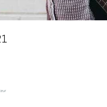
21
teur