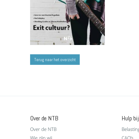
Terug naar het overzicht
Over de NTB
Hulp bij
Over de NTB
Belastin
Wie zijn wij
CAO’s