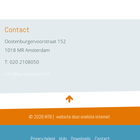
Contact
Oostenburgervoorstraat 152
1018 MR Amsterdam
T: 020 2108050
info@kunstenbond.nl
© 2026 NTB |
website door onebite internet
Privacy beleid
Hulp
Downloads
Contact