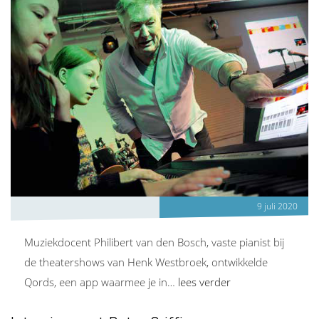
9 juli 2020
Muziekdocent Philibert van den Bosch, vaste pianist bij
de theatershows van Henk Westbroek, ontwikkelde
Qords, een app waarmee je in…
lees verder