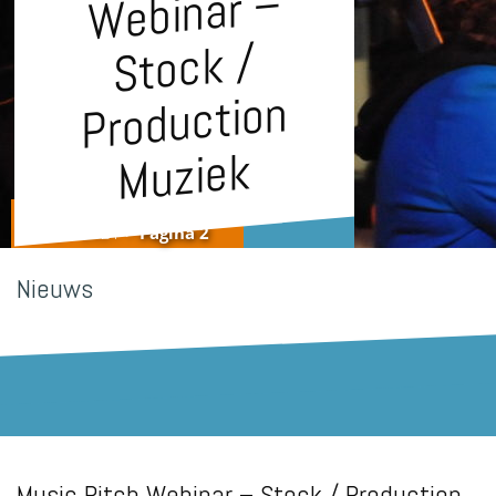
–
Stock /
Production
Muziek
Home
>
2021
>
Pagina 2
Nieuws
Music Pitch Webinar – Stock / Production