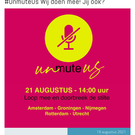
#UnmuteUs Wij doen mee! Jij ook?
18 augustus 2021