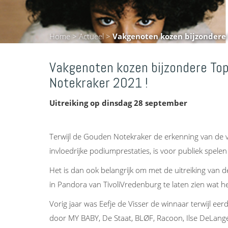
Home
>
Actueel
>
Vakgenoten kozen bijzondere 
Vakgenoten kozen bijzondere Top
Notekraker 2021 !
Uitreiking op dinsdag 28 september
Terwijl de Gouden Notekraker de erkenning van de v
invloedrijke podiumprestaties, is voor publiek spel
Het is dan ook belangrijk om met de uitreiking va
in Pandora van TivoliVredenburg te laten zien wat he
Vorig jaar was Eefje de Visser de winnaar terwijl 
door MY BABY, De Staat, BLØF, Racoon, Ilse DeLan