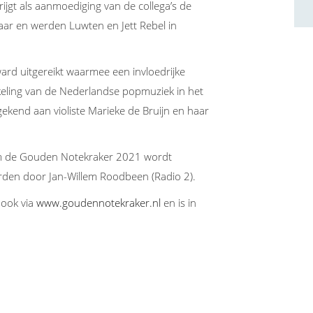
jgt als aanmoediging van de collega’s de
 jaar en werden Luwten en Jett Rebel in
rd uitgereikt waarmee een invloedrijke
keling van de Nederlandse popmuziek in het
gekend aan violiste Marieke de Bruijn en haar
rm de Gouden Notekraker 2021 wordt
rden door Jan-Willem Roodbeen (Radio 2).
ook via
www.goudennotekraker.nl
en is in