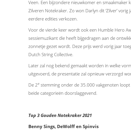
Veen. Een bijzondere nieuwkomer en smaakmaker kri
Zilveren Notekraker. Zo won Darlyn dit ‘Zilver’ vorig
eerdere edities verkozen.
Voor de vierde keer wordt ook een Humble Hero Awa
sessiemuzikant die heeft bijgedragen aan de ontwik
zonnetje gezet wordt. Deze prijs werd vorig jaar toe
Dutch String Collective.
Later zal nog bekend gemaakt worden in welke vo
uitgevoerd, de presentatie zal opnieuw verzorgd wo
e
De 2
stemming onder de 35.000 vakgenoten loopt 
beide categorieën doorslaggevend.
Top 3 Gouden Notekraker 2021
Benny Sings, DeWolff en Spinvis