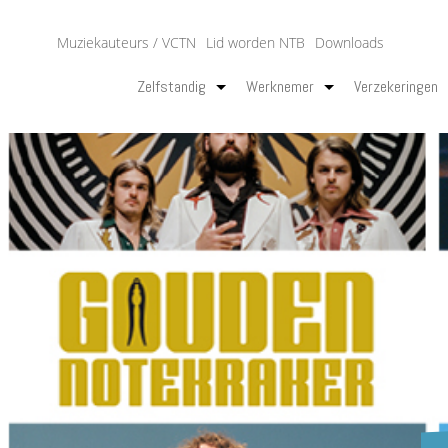
Muziekauteurs / VCTN
Lid worden NTB
Downloads
Zelfstandig
Werknemer
Verzekeringen