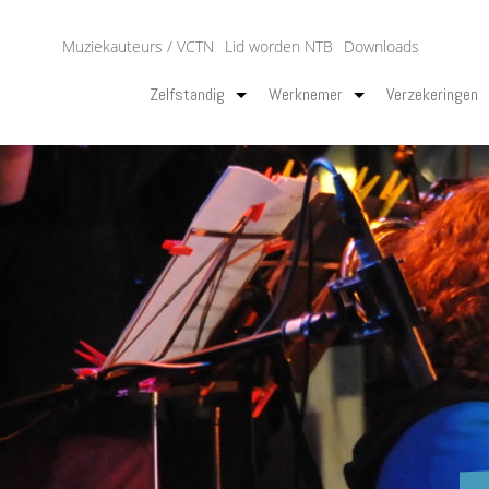
Muziekauteurs / VCTN
Lid worden NTB
Downloads
Zelfstandig
Werknemer
Verzekeringen