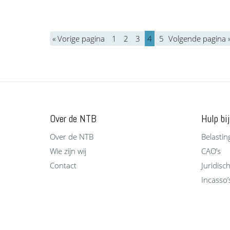
« Vorige pagina
1
2
3
4
5
Volgende pagina 
Over de NTB
Hulp bij
Over de NTB
Belastin
Wie zijn wij
CAO’s
Contact
Juridisc
Incasso’