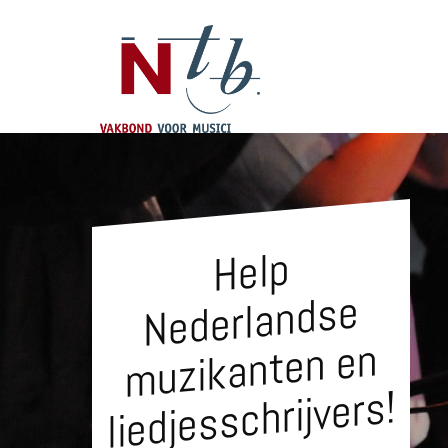
Help
Nederlandse
muzikanten en
liedjesschrijvers!