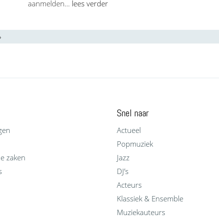
aanmelden…
lees verder
»
Snel naar
gen
Actueel
Popmuziek
he zaken
Jazz
s
DJ’s
Acteurs
Klassiek & Ensemble
Muziekauteurs