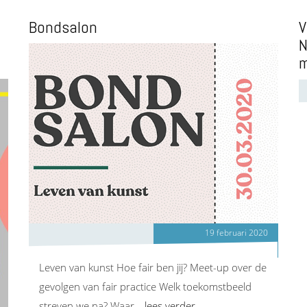
Bondsalon
V
N
m
19 februari 2020
Leven van kunst Hoe fair ben jij? Meet-up over de
gevolgen van fair practice Welk toekomstbeeld
streven we na? Waar…
lees verder