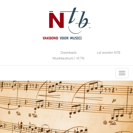
Downloads
Lid worden NTB
Muziekauteurs / VCTN
Toggl
navig