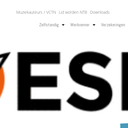
Muziekauteurs / VCTN
Lid worden NTB
Downloads
Zelfstandig
Werknemer
Verzekeringen