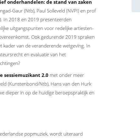
ctief onderhandelen: de stand van zaken
ad-Gaur (Ntb), Paul Solleveld (NVPI) en prof
t). In 2018 en 2019 presenteerden
ke uitgangspunten voor redelijke artiesten-
ieovereenkomst. Ook gedurende 2019 spraken
et kader van de veranderende wetgeving. In
teursrecht en evaluatie van het
achtingen?
de sessiemuzikant 2.0
met onder meer
rveld (Kunstenbond/Ntb), Hans van den Hurk
we dieper in op de huidige beroepspraktijk en
 Nederlandse popmuziek, wordt uiteraard