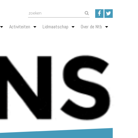
Activiteiten
Lidmaatschap
Over de Ntb