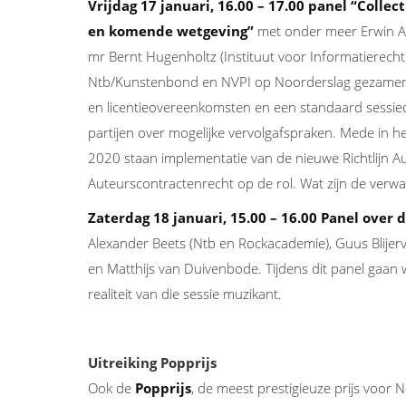
Vrijdag 17 januari, 16.00 – 17.00 panel “Colle
en komende wetgeving”
met onder meer Erwin Ang
mr Bernt Hugenholtz (Instituut voor Informatierech
Ntb/Kunstenbond en NVPI op Noorderslag gezamenlij
en licentieovereenkomsten en een standaard sess
partijen over mogelijke vervolgafspraken. Mede in h
2020 staan implementatie van de nieuwe Richtlijn Au
Auteurscontractenrecht op de rol. Wat zijn de verw
Zaterdag 18 januari, 15.00 – 16.00 Panel over 
Alexander Beets (Ntb en Rockacademie), Guus Blije
en Matthijs van Duivenbode. Tijdens dit panel gaan 
realiteit van die sessie muzikant.
Uitreiking Popprijs
Ook de
Popprijs
, de meest prestigieuze prijs voor