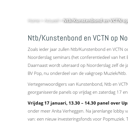
Home
>
Actueel
>
Ntb/Kunstenbond en VCTN op
Ntb/Kunstenbond en VCTN op No
Zoals ieder jaar zullen Ntb/Kunstenbond en VCTN ook
Noorderslag seminars (het conferentiedeel van het E
Daarnaast wordt uiteraard op Noorderslag zelf de jaarl
BV Pop, nu onderdeel van de vakgroep Muziek/Ntb.
Vertegenwoordigers van Kunstenbond, Ntb en VCTN
georganiseerde panels op vrijdag en zaterdag 17 en 
Vrijdag 17 januari, 13.30 – 14.30 panel over U
onder meer Anita Verheggen. Na jarenlange lobby 
van: een nieuw investeringsfonds voor Popmuziek. Ti