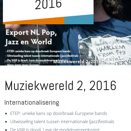
6
Home
>
Muziekwereld
>
Muziekwereld 2, 2016
Muziekwereld 2, 2016
Internationalisering
ETEP: unieke kans op doorbraak Europese bands
Uitwisseling talent tussen internationale (jazz)festivals
De VAR is dood. Leve de modelovereenkomst