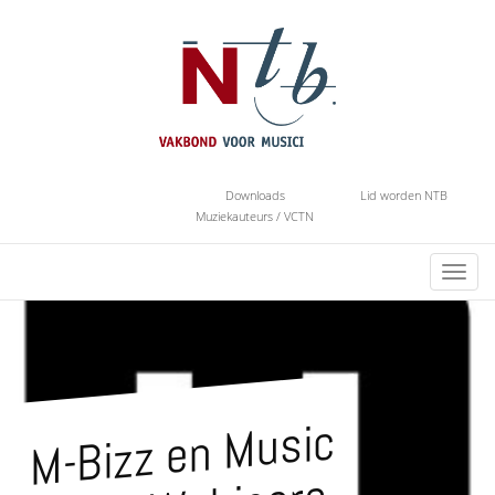
Downloads
Lid worden NTB
Muziekauteurs / VCTN
Toggl
navig
M-
Bizz en
Music
Pitch