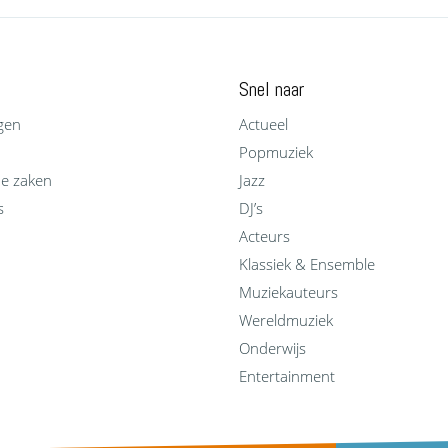
Snel naar
gen
Actueel
Popmuziek
he zaken
Jazz
s
DJ’s
Acteurs
Klassiek & Ensemble
Muziekauteurs
Wereldmuziek
Onderwijs
Entertainment