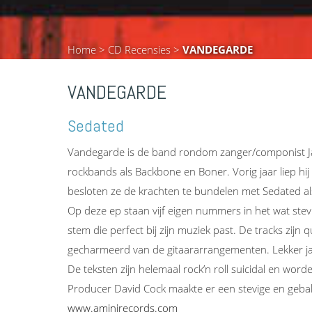
Home
>
CD Recensies
>
VANDEGARDE
VANDEGARDE
Sedated
Vandegarde is de band rondom zanger/componist Jan 
rockbands als Backbone en Boner. Vorig jaar liep h
besloten ze de krachten te bundelen met Sedated als
Op deze ep staan vijf eigen nummers in het wat ste
stem die perfect bij zijn muziek past. De tracks zijn 
gecharmeerd van de gitaararrangementen. Lekker jar
De teksten zijn helemaal rock’n roll suicidal en w
Producer David Cock maakte er een stevige en gebal
www.aminirecords.com