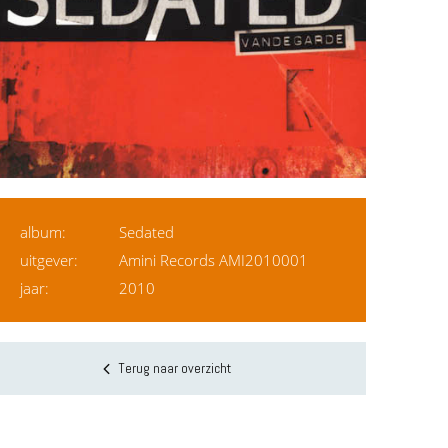
album:
Sedated
uitgever:
Amini Records AMI2010001
jaar:
2010
Terug naar overzicht