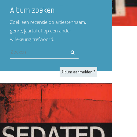
Album zoeken
Zoek een recensie op artiestennaam,
genre, jaartal of op een ander
willekeurig trefwoord.
Album aanmelden ?