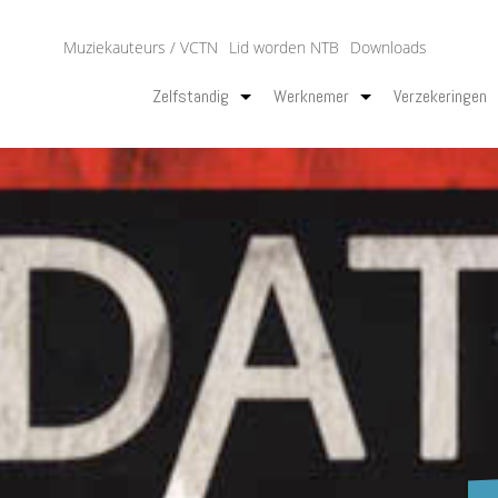
Muziekauteurs / VCTN
Lid worden NTB
Downloads
Zelfstandig
Werknemer
Verzekeringen