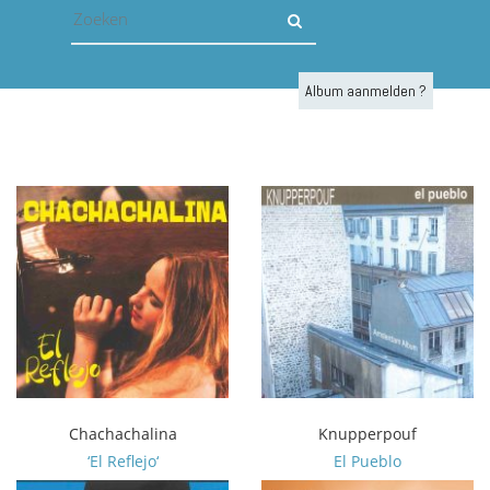
Album aanmelden ?
Chachachalina
Knupperpouf
‘El Reflejo‘
El Pueblo