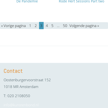
De Pandemie
Rode Hert Sessions Part two
« Vorige pagina
1
2
3
4
5
…
50
Volgende pagina »
Contact
Oostenburgervoorstraat 152
1018 MR Amsterdam
T: 020 2108050
info@kunstenbond.nl