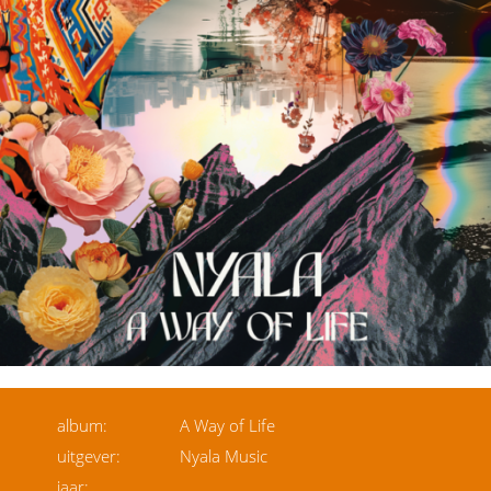
album:
A Way of Life
uitgever:
Nyala Music
jaar: