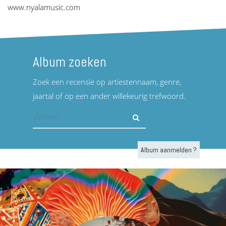
www.nyalamusic.com
Album zoeken
Zoek een recensie op artiestennaam, genre,
jaartal of op een ander willekeurig trefwoord.
Album aanmelden ?