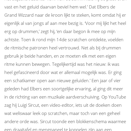
vast en het geluid daarvan beviel hem wel.’ Dat Elbers de
Grand Wizzard naar de kroon lijkt te steken, komt omdat hij er
eigenlijk al van jongs af aan mee bezig is. ‘Voor mij lijkt het heel
erg op drummen,’ zegt hij, ‘en daar begon ik mee op mijn
achtste. Toen ik rond mijn 14de scratchen ontdekte, voelden
de ritmische patronen heel vertrouwd. Net als bij drummen
gebruik je beide handen, en ze moeten elk met een eigen
ritme kunnen bewegen. Tegelijkertijd was het nieuw: ik was
heel gefascineerd door wat er allemaal mogelijk was. Er ging
een schatkamer open aan nieuwe geluiden.’ Een jaar of vier
geleden had Elbers een soortgelijke ervaring, al ging dit meer
in de richting van een muzikale aardverschuiving. Op YouTube
zag hij Luigi Sircut, een video-editor, iets uit de doeken doen
wat weliswaar leek op scratchen, maar toch van een geheel
andere orde was. Sircut toonde een blokkenschema waarmee
een draaitafel en mengpaneel te koppelen zijn aan een