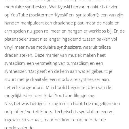
modulaire synthesizer. Wat Kypski hiervan maakte is te zien
op YouTube (zoektermen ‘Kypski’ en syntablism’): een van zijn
handen manipuleert een draaiende plaat, maar de naald en
arm spelen nu geen rol meer en hangen er werkloos bij. En de
platenspeler staat niet langer ingeklemd tussen bakken vol
vinyl, maar twee modulaire synthesizers, waaruit talloze
draden steken. Deze manier van muziek maken heet
syntablism, een versmelting van turntablism en een
synthesizer. ‘Dat geeft en de kern aan wat er gebeurt: je
stuurt met je draaitafel een modulaire synthesizer aan.
Letterlijk ongehoord. Mijn hoofd begon te tollen van de
mogelijkheden toen ik dat YouTube-filmpje zag.
Nee, het was heftiger: ik zag in mijn hoofd de mogelijkheden
ontploffen,’ vertelt Elbers. Technisch is syntablism een vrij
ingewikkeld verhaal, maar het komt erop neer dat de
ronddraaiende