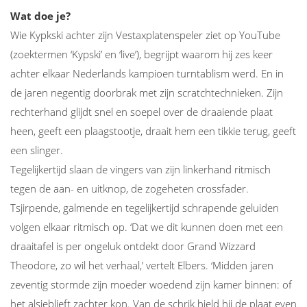
Wat doe je?
Wie Kypkski achter zijn Vestaxplatenspeler ziet op YouTube
(zoektermen ‘Kypski’ en ‘live’), begrijpt waarom hij zes keer
achter elkaar Nederlands kampioen turntablism werd. En in
de jaren negentig doorbrak met zijn scratchtechnieken. Zijn
rechterhand glijdt snel en soepel over de draaiende plaat
heen, geeft een plaagstootje, draait hem een tikkie terug, geeft
een slinger.
Tegelijkertijd slaan de vingers van zijn linkerhand ritmisch
tegen de aan- en uitknop, de zogeheten crossfader.
Tsjirpende, galmende en tegelijkertijd schrapende geluiden
volgen elkaar ritmisch op. ‘Dat we dit kunnen doen met een
draaitafel is per ongeluk ontdekt door Grand Wizzard
Theodore, zo wil het verhaal,’ vertelt Elbers. ‘Midden jaren
zeventig stormde zijn moeder woedend zijn kamer binnen: of
het alsjeblieft zachter kon. Van de schrik hield hij de plaat even