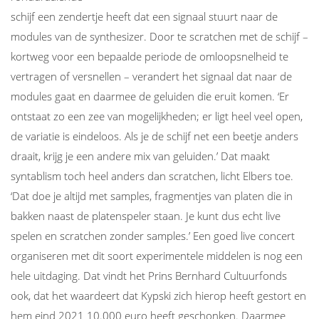
schijf een zendertje heeft dat een signaal stuurt naar de
modules van de synthesizer. Door te scratchen met de schijf –
kortweg voor een bepaalde periode de omloopsnelheid te
vertragen of versnellen – verandert het signaal dat naar de
modules gaat en daarmee de geluiden die eruit komen. ‘Er
ontstaat zo een zee van mogelijkheden; er ligt heel veel open,
de variatie is eindeloos. Als je de schijf net een beetje anders
draait, krijg je een andere mix van geluiden.’ Dat maakt
syntablism toch heel anders dan scratchen, licht Elbers toe.
‘Dat doe je altijd met samples, fragmentjes van platen die in
bakken naast de platenspeler staan. Je kunt dus echt live
spelen en scratchen zonder samples.’ Een goed live concert
organiseren met dit soort experimentele middelen is nog een
hele uitdaging. Dat vindt het Prins Bernhard Cultuurfonds
ook, dat het waardeert dat Kypski zich hierop heeft gestort en
hem eind 2021 10.000 euro heeft geschonken. Daarmee