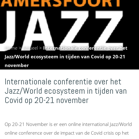
Home
>
Actueel
>
Internationale conferentie over het
Jazz/World ecosysteem in tijden van Covid op 20-21
november
Internationale conferentie over het
Jazz/World ecosysteem in tijden van
Covid op 20-21 november
Op 20-21 November is er een online international Jazz/World
online conference over de impact van de Covid crisis op het