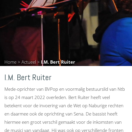
Home
>
Actueel
>
I.M. Bert Ruiter
I.M. Bert Ruiter
Mede-​oprichter van BVPop en voormalig bestuurslid van Ntb
is op 24 maart 2022 overleden. Bert Ruiter heeft veel
betekent voor de invoering van de Wet op Naburige rechten
en daarmee ook de oprichting van Sena. De bassist heeft
hiermee een groot verschil gemaakt voor de inkomsten van
de musici van vandaag. Hij was ook op verschillende fronten