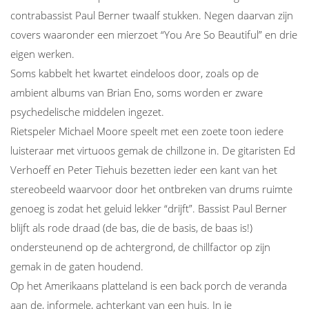
contrabassist Paul Berner twaalf stukken. Negen daarvan zijn
covers waaronder een mierzoet “You Are So Beautiful” en drie
eigen werken.
Soms kabbelt het kwartet eindeloos door, zoals op de
ambient albums van Brian Eno, soms worden er zware
psychedelische middelen ingezet.
Rietspeler Michael Moore speelt met een zoete toon iedere
luisteraar met virtuoos gemak de chillzone in. De gitaristen Ed
Verhoeff en Peter Tiehuis bezetten ieder een kant van het
stereobeeld waarvoor door het ontbreken van drums ruimte
genoeg is zodat het geluid lekker “drijft”. Bassist Paul Berner
blijft als rode draad (de bas, die de basis, de baas is!)
ondersteunend op de achtergrond, de chillfactor op zijn
gemak in de gaten houdend.
Op het Amerikaans platteland is een back porch de veranda
aan de, informele, achterkant van een huis. In je