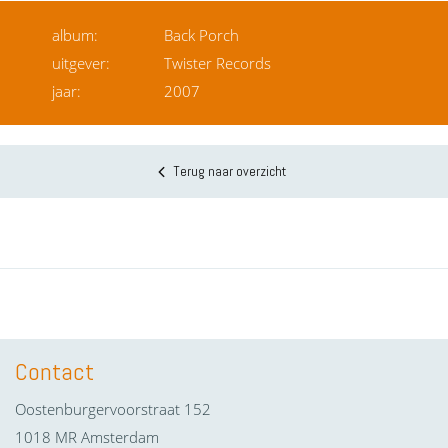
album:
Back Porch
uitgever:
Twister Records
jaar:
2007
Terug naar overzicht
Contact
Oostenburgervoorstraat 152
1018 MR Amsterdam