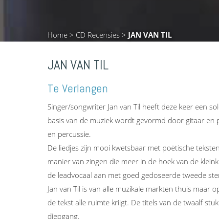
Home
>
CD Recensies
>
JAN VAN TIL
JAN VAN TIL
Te Verlangen
Singer/songwriter Jan van Til heeft deze keer een s
basis van de muziek wordt gevormd door gitaar en pia
en percussie.
De liedjes zijn mooi kwetsbaar met poëtische teksten
manier van zingen die meer in de hoek van de kleink
de leadvocaal aan met goed gedoseerde tweede st
Jan van Til is van alle muzikale markten thuis maar op
de tekst alle ruimte krijgt. De titels van de twaalf s
diepgang.