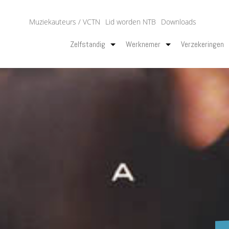
Muziekauteurs / VCTN
Lid worden NTB
Downloads
Zelfstandig
Werknemer
Verzekeringen