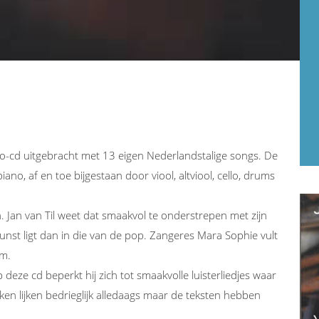
olo-cd uitgebracht met 13 eigen Nederlandstalige songs. De
no, af en toe bijgestaan door viool, altviool, cello, drums
. Jan van Til weet dat smaakvol te onderstrepen met zijn
unst ligt dan in die van de pop. Zangeres Mara Sophie vult
em.
 deze cd beperkt hij zich tot smaakvolle luisterliedjes waar
tukken lijken bedrieglijk alledaags maar de teksten hebben