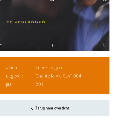
album:
Te Verlangen
uitgever:
Chante la Vie CLV1004
jaar:
2011
Terug naar overzicht