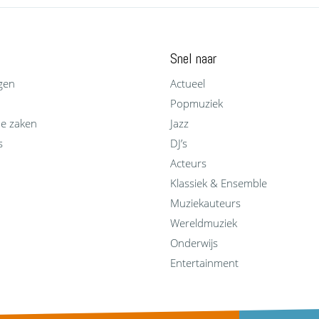
Snel naar
gen
Actueel
Popmuziek
he zaken
Jazz
s
DJ’s
Acteurs
Klassiek & Ensemble
Muziekauteurs
Wereldmuziek
Onderwijs
Entertainment