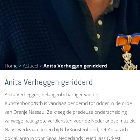
Home
>
Actueel
>
Anita Verheggen geridderd
Anita Verheggen geridderd
Anita Verheggen, belangenbehartiger van de
Kunstenbond/Ntb is vandaag benoemd tot ridder in de orde
van Oranje Nassau. Ze kreeg de precieuze onderscheiding
vanwege haar grote verdiensten voor de Nederlandse muziek.
Naast werkzaamheden bij Ntb/Kunstenbond, zet Anita zich
ook al jaren in voor Sena, Nederlands Jeugd Jazz Orkest,